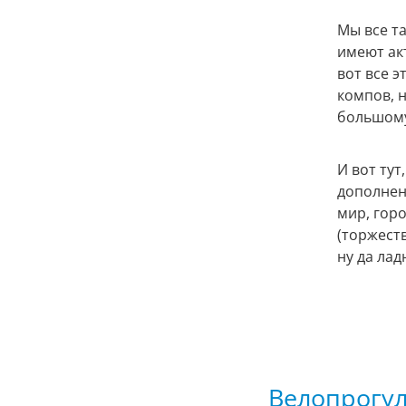
Мы все т
имеют ак
вот все э
компов, 
большому
И вот тут
дополнен
мир, горо
(торжеств
ну да лад
Велопрогул