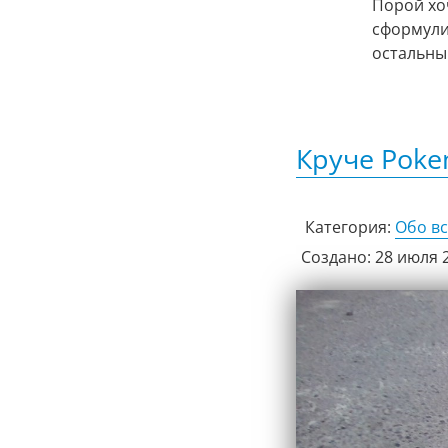
Порой хоч
сформули
остальны
Круче Poke
Категория:
Обо в
Создано: 28 июля 