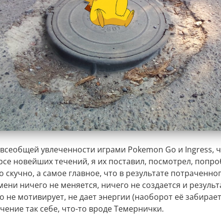
 всеобщей увлеченности играми Pokemon Go и Ingress, 
рсе новейших течений, я их поставил, посмотрел, попро
о скучно, а самое главное, что в результате потраченног
ени ничего не меняется, ничего не создается и результа
о не мотивирует, не дает энергии (наоборот её забирает)
чение так себе, что-то вроде Темернички.