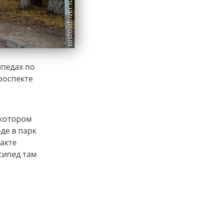
ипедах по
роспекте
 котором
де в парк
такте
сипед там