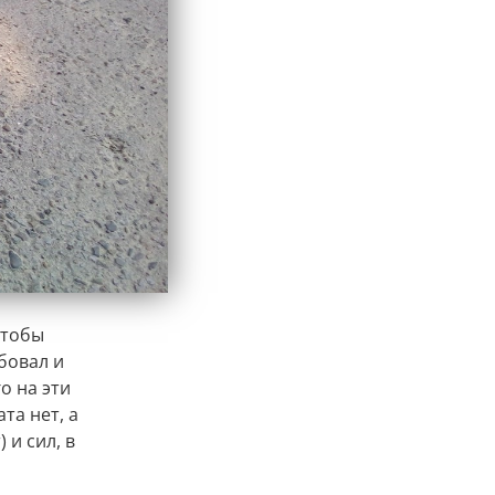
чтобы
бовал и
о на эти
та нет, а
 и сил, в