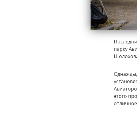
Последни
парку Ав
Шолохов
Однажды,
установл
Авиаторо
этого пр
отличное