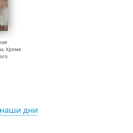
рая
ва. Кроме
кого
 наши дни