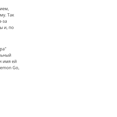
ием,
му. Так
з-за
ы и, по
ра"
льный
и имя ей
okemon Go,