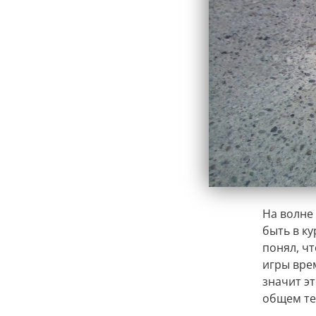
На волне
быть в ку
понял, чт
игры врем
значит эт
общем те