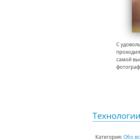
С удовол
проходила
самой вы
фотограф
Технологии
Категория:
Обо в