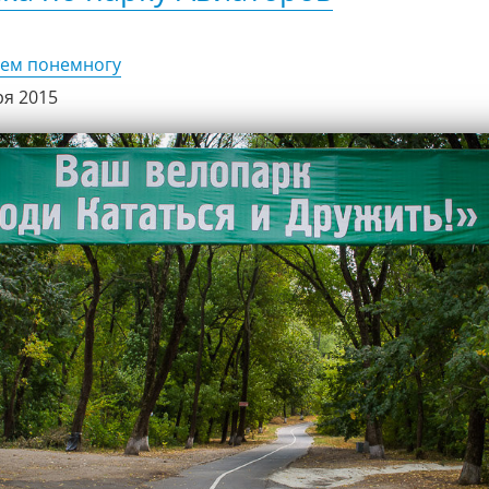
сем понемногу
ря 2015