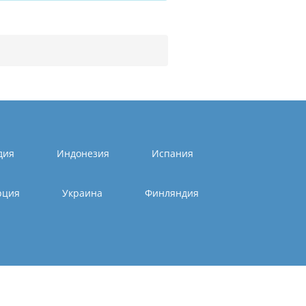
дия
Индонезия
Испания
рция
Украина
Финляндия