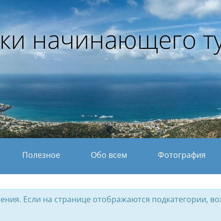
ки начинающего т
Полезное
Обо всем
Фотография
ения. Если на странице отображаются подкатегории, воз