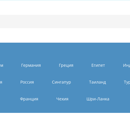
ам
Германия
Греция
Египет
Ин
ия
Россия
Сингапур
Таиланд
Ту
Франция
Чехия
Шри-Ланка