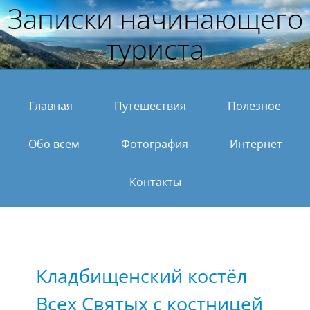
Записки начинающего
туриста
Главная
Путешествия
Полезное
Обо всем
Фотография
Интернет
Контакты
Кладбищенский костёл
Всех Святых с костницей