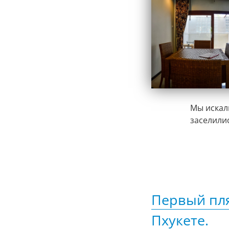
Мы искал
заселилис
Первый пля
Пхукете.