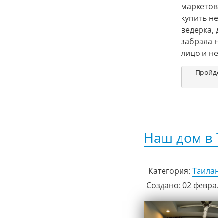
маркетов
купить н
ведерка,
забрала 
лицо и н
Пройде
Наш дом в 
Категория:
Таила
Создано: 02 февра