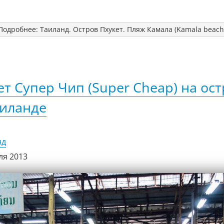
Подробнее: Таиланд. Остров Пхукет. Пляж Камала (Kamala beach
т Супер Чип (Super Cheap) на ос
аиланде
нд
ля 2013