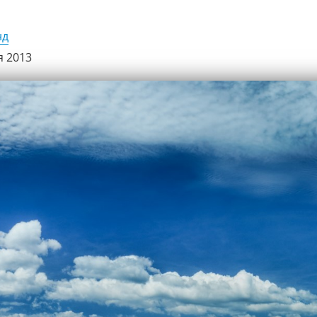
нд
я 2013