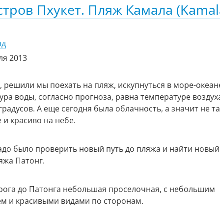
стров Пхукет. Пляж Камала (Kamal
нд
ля 2013
 решили мы поехать на пляж, искупнуться в море-океане
ра воды, согласно прогноза, равна температуре воздуха
градусов. А еще сегодня была облачность, а значит не т
 и красиво на небе.
адо было проверить новый путь до пляжа и найти новый
яжа Патонг.
рога до Патонга небольшая проселочная, с небольшим
м и красивыми видами по сторонам.