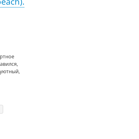
each).
ортное
авился,
 уютный,