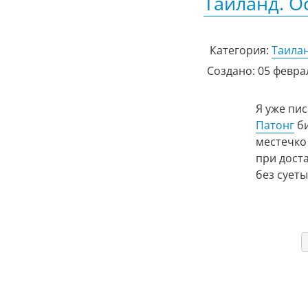
Таиланд. О
Категория:
Таила
Создано: 05 февра
Я уже пи
Патонг
би
местечко
при дост
без суеты