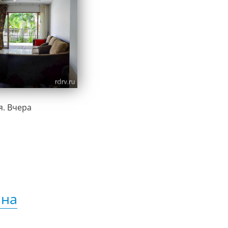
я.
Вчера
 на