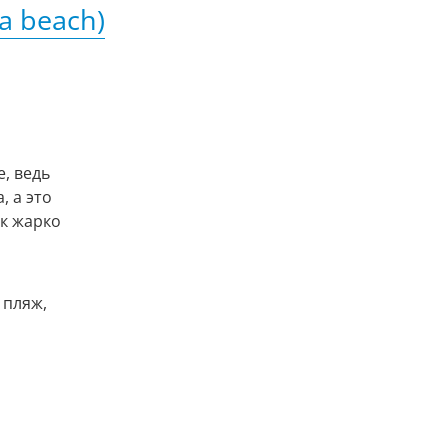
a beach)
, ведь
, а это
ак жарко
 пляж,