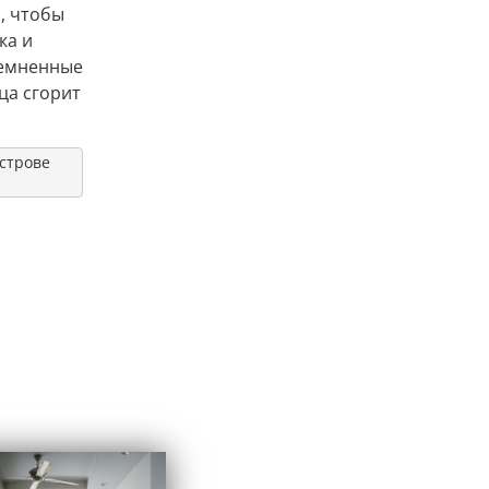
, чтобы
ка и
темненные
ца сгорит
острове