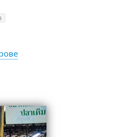
)
трове