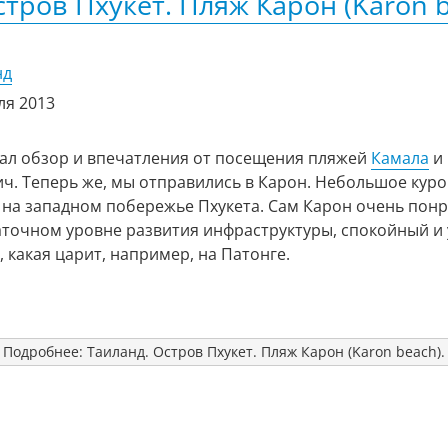
стров Пхукет. Пляж Карон (Karon b
нд
ля 2013
сал обзор и впечатления от посещения пляжей
Камала
и
ч. Теперь же, мы отправились в Карон. Небольшое кур
 на западном побережье Пхукета. Сам Карон очень понр
аточном уровне развития инфраструктуры, спокойный и
, какая царит, например, на Патонге.
Подробнее: Таиланд. Остров Пхукет. Пляж Карон (Karon beach).