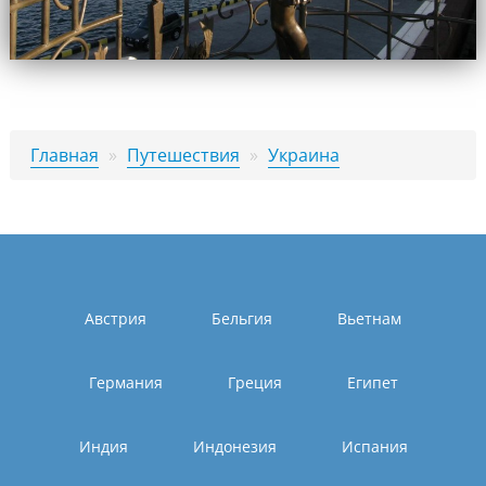
Главная
»
Путешествия
»
Украина
Австрия
Бельгия
Вьетнам
Германия
Греция
Египет
Индия
Индонезия
Испания