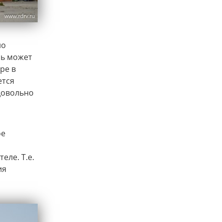
но
сь может
ре в
ется
 довольно
ое
еле. Т.е.
ия