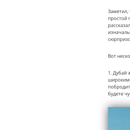
Заметил,
простой п
рассказал
изначаль
сюрпризо
Вот неско
1. Дубай 
широкими
побродит
будете чу