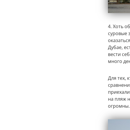
4. Хоть о
суровые 
оказаться
Дубае, ес
вести се
много ден
Для тех,
сравнение
приехали 
на пляж 
огромны.