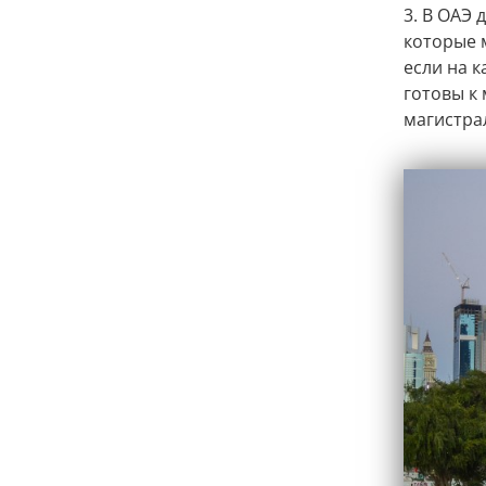
3. В ОАЭ
которые 
если на 
готовы к
магистра