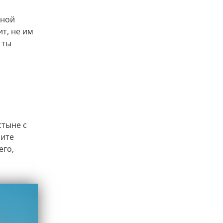
дной
т, не им
 ты
стыне с
бите
его,