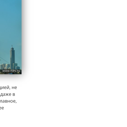
цией, не
 даже в
лавное,
ее