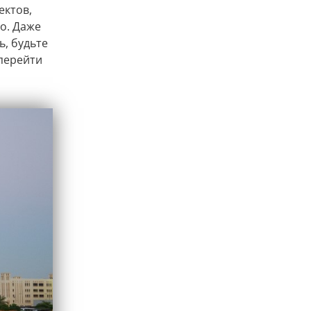
ектов,
о. Даже
ь, будьте
 перейти