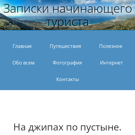
Записки начинающего
туриста
Главная
Путешествия
Полезное
Обо всем
Фотография
Интернет
Контакты
На джипах по пустыне.