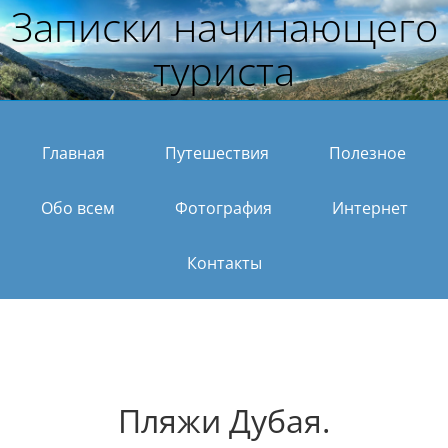
Записки начинающего
туриста
Главная
Путешествия
Полезное
Обо всем
Фотография
Интернет
Контакты
Пляжи Дубая.