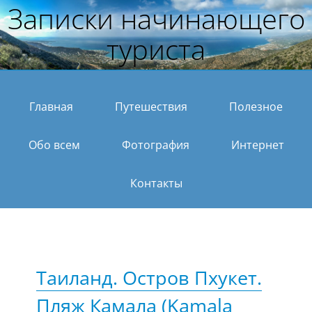
Записки начинающего
туриста
Главная
Путешествия
Полезное
Обо всем
Фотография
Интернет
Контакты
Таиланд. Остров Пхукет.
Пляж Камала (Kamala