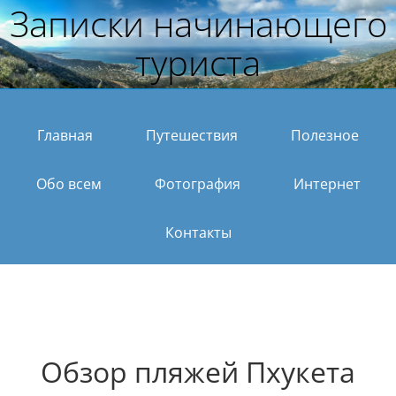
Записки начинающего
туриста
Главная
Путешествия
Полезное
Обо всем
Фотография
Интернет
Контакты
Обзор пляжей Пхукета