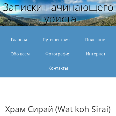
Записки начинающего
туриста
Главная
Путешествия
Полезное
Обо всем
Фотография
Интернет
Контакты
Храм Сирай (Wat koh Sirai)