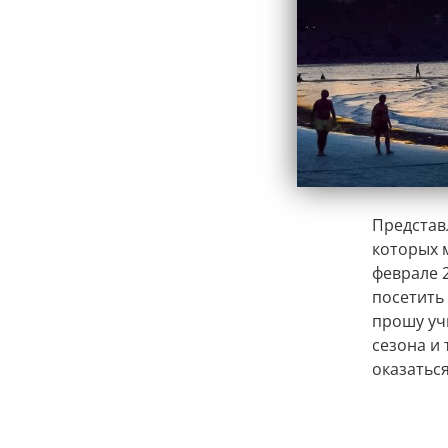
Представ
которых 
феврале 2
посетить 
прошу уч
сезона и 
оказатьс