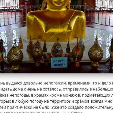
день выдался довольно непогожий, временами, то и дело
сидеть дома очень не хотелось, отправились в небольшо
Из-за непогоды, в храмах кроме монахов, подметающих л
оторых в любую погоду на территории храмов всегда мно
лей практически не было. Уже это создало положительн