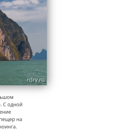
ольшом
. С одной
щение
 пещер на
ноинга.