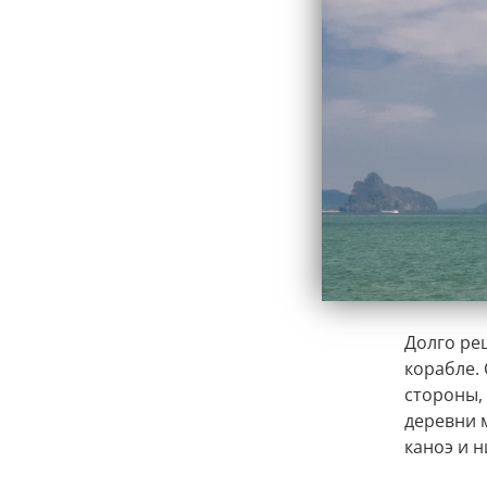
Долго ре
корабле.
стороны,
деревни м
каноэ и н