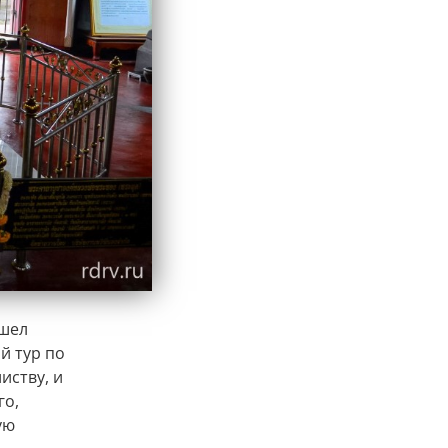
 шел
й тур по
иству, и
го,
ую