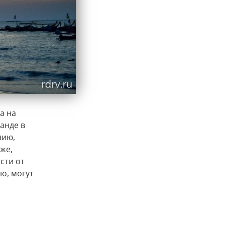
а на
анде в
нию,
кже,
сти от
но, могут