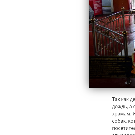
Так как 
дождь, а 
храмам. 
собак, к
посетите