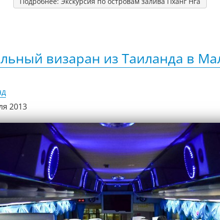
Подробнее: Экскурсия по островам залива Пханг Нга
льный визаран из Таиланда в М
нд
ля 2013