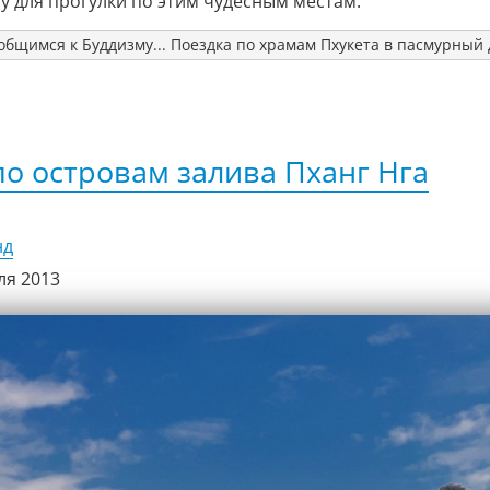
у для прогулки по этим чудесным местам.
бщимся к Буддизму... Поездка по храмам Пхукета в пасмурный
по островам залива Пханг Нга
нд
ля 2013