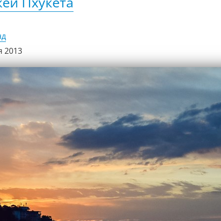
ей Пхукета
нд
я 2013