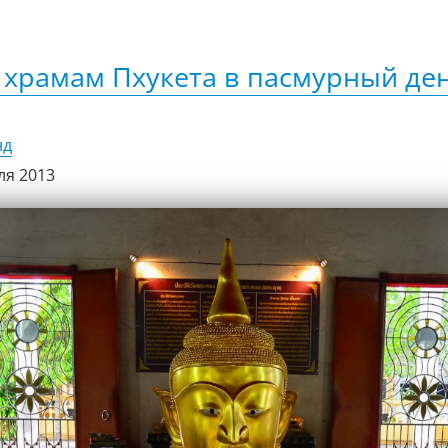
 храмам Пхукета в пасмурный де
нд
ля 2013