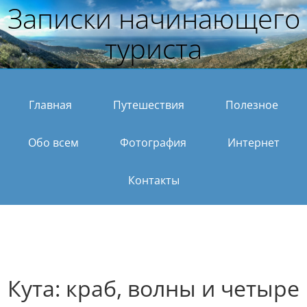
Записки начинающего
туриста
Главная
Путешествия
Полезное
Обо всем
Фотография
Интернет
Контакты
Кута: краб, волны и четыре