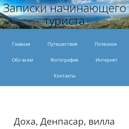
Записки начинающего
туриста
Главная
Путешествия
Полезное
Обо всем
Фотография
Интернет
Контакты
Доха, Денпасар, вилла