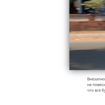
Внезапно
не повеси
что всё б