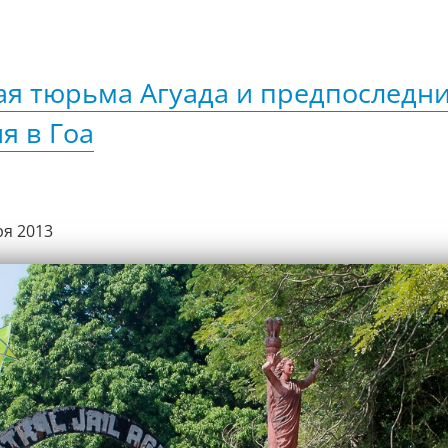
я тюрьма Агуада и предпоследн
я в Гоа
ря 2013