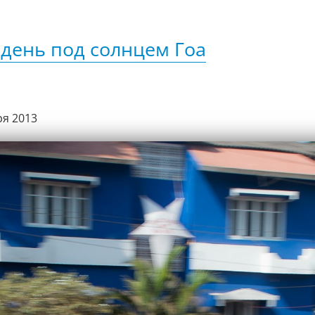
день под солнцем Гоа
ря 2013