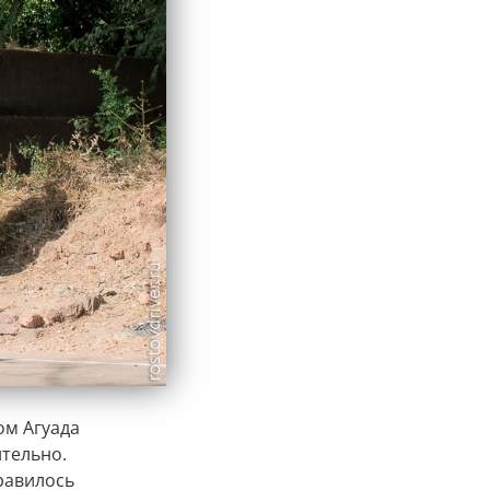
ом Агуада
ительно.
нравилось