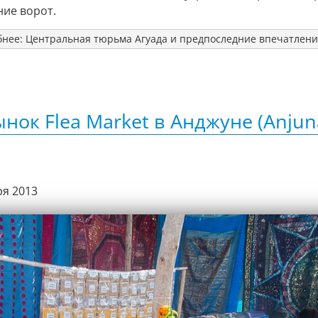
ие ворот.
нее: Центральная тюрьма Агуада и предпоследние впечатлени
нок Flea Market в Анджуне (Anjun
ря 2013