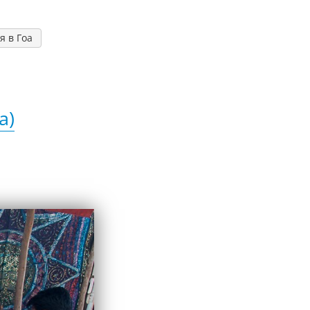
я в Гоа
a)