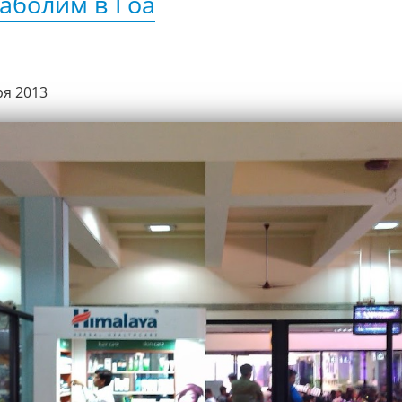
аболим в Гоа
ря 2013