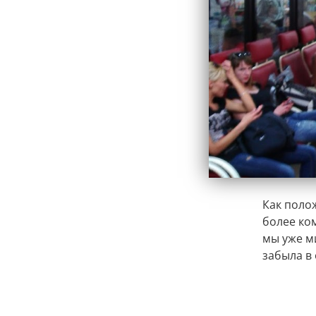
Как поло
более ко
мы уже ми
забыла в 