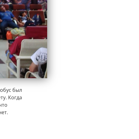
тобус был
ту. Когда
что
нет.