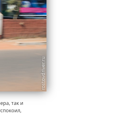
ра, так и
успокоил,