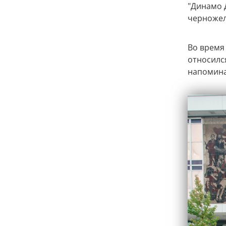
"Динамо 
черножел
Во время
относился
напомина