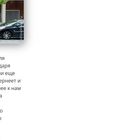
ля
даря
ли еще
ернеет и
ее к нам
а
то
о