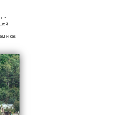
 не
ьшой
ам и как