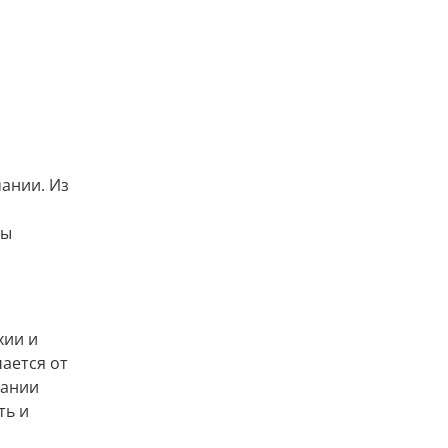
мании. Из
ны
хии и
чается от
мании
ть и