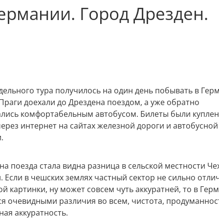
ермании. Город Дрезден.
едельного тура получилось на один день побывать в Гер
Праги доехали до Дрездена поездом, а уже обратно
лись комфортабельным автобусом. Билеты были купле
через интернет на сайтах железной дороги и автобусной
.
на поезда стала видна разница в сельской местности Че
. Если в чешских землях частный сектор не сильно отли
й картинки, ну может совсем чуть аккуратней, то в Гер
ся очевидными различия во всем, чистота, продуманнос
ная аккуратность.