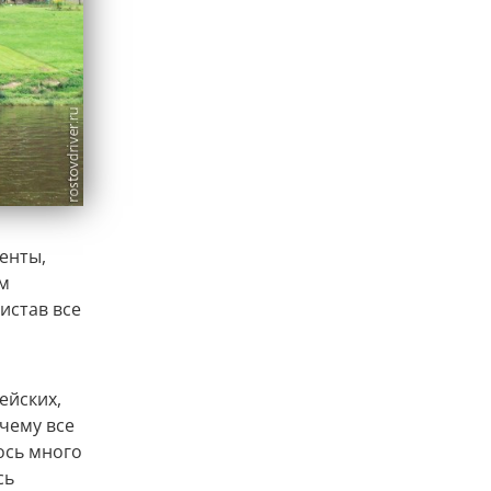
енты,
ем
истав все
ейских,
 чему все
ось много
сь