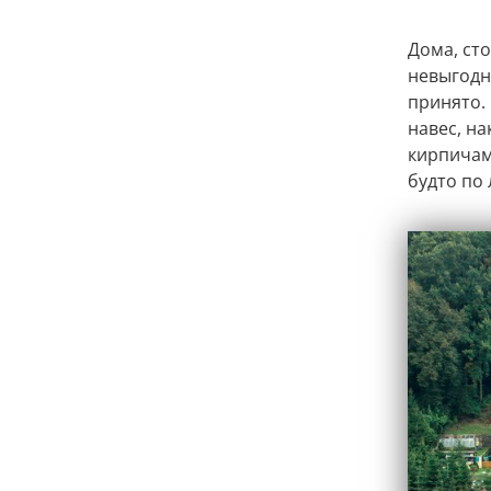
Дома, ст
невыгодн
принято. 
навес, н
кирпичами
будто по 