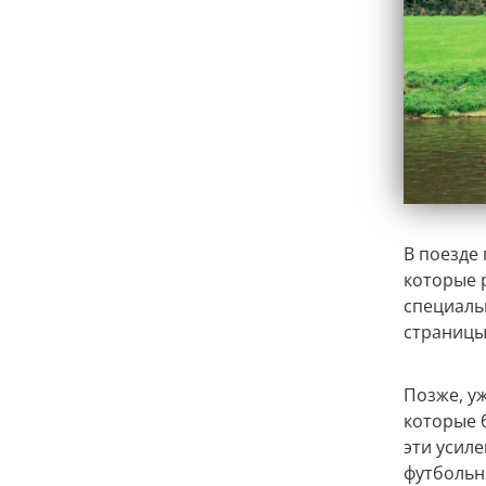
В поезде
которые 
специальн
страницы
Позже, у
которые 
эти усил
футбольн