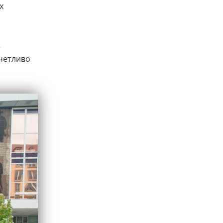
х
е
тчетливо