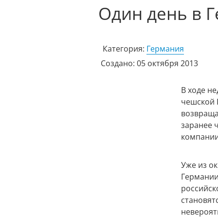
Один день в Г
Категория:
Германия
Создано: 05 октября 2013
В ходе н
чешской 
возвраща
заранее 
компании
Уже из ок
Германии
российско
становят
невероят