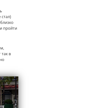
ь
 стал)
 близко
ли пройти
м,
 так в
ьно