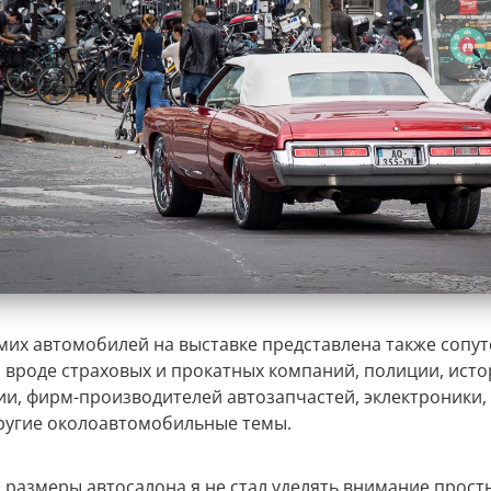
мих автомобилей на выставке представлена также сопу
, вроде страховых и прокатных компаний, полиции, ист
ии, фирм-производителей автозапчастей, эклектроники,
ругие околоавтомобильные темы.
 размеры автосалона я не стал уделять внимание прост