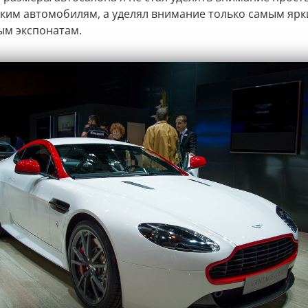
ким автомобилям, а уделял внимание только самым ярк
м экспонатам.