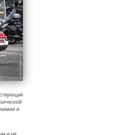
тствующая
орической
 химии и
ым и не