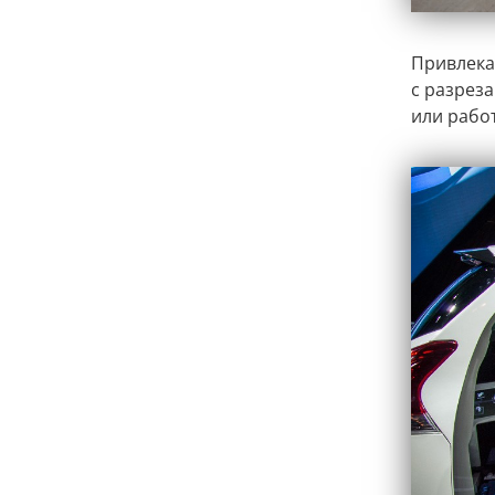
Привлека
с разрез
или рабо