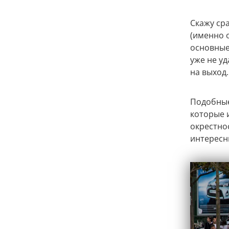
Скажу сра
(именно о
основные
уже не у
на выход.
Подобные
которые 
окрестно
интересн