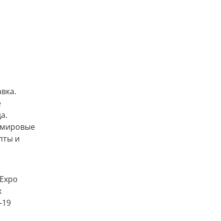
вка.
е
а.
 мировые
пты и
 Expo
х
-19